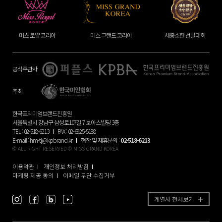
스 로얄 코리아
미스 그랜드 코리아
세종소헌 선발대회
공식주관사
주최
한국프리미엄브랜드진흥원
서울특별시 강남구 삼성로107길 7 보아스빌딩 3층
TEL : 02-518-6213
FAX : 02-6925-5188
E-mail :
hm-tj@kpbrand.kr
협찬 및 제휴문의 :
02-518-6213
© ALL RIGHT RESERVED © MISS GRAND KOREA
이용약관
개인정보 처리방침
마케팅 제공 동의
이메일 무단 수집거부
계열사 전체보기