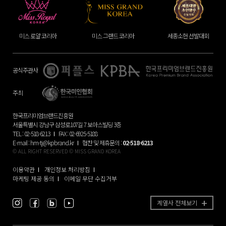
미스 그랜드 코리아
세종소헌 선발대회
미시즈 코리아
공식주관사
주최
한국프리미엄브랜드진흥원
서울특별시 강남구 삼성로107길 7 보아스빌딩 3층
TEL : 02-518-6213
FAX : 02-6925-5188
E-mail :
hm-tj@kpbrand.kr
협찬 및 제휴문의 :
02-518-6213
© ALL RIGHT RESERVED © MISS GRAND KOREA
이용약관
개인정보 처리방침
마케팅 제공 동의
이메일 무단 수집거부
계열사 전체보기